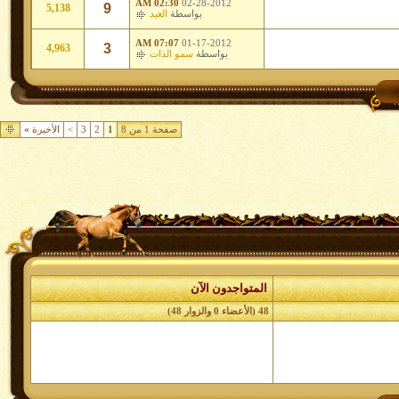
02:30 AM
02-28-2012
9
5,138
بواسطة
الغيد
07:07 AM
01-17-2012
3
4,963
بواسطة
سمو الذات
صفحة 1 من 8
1
2
3
>
الأخيرة
»
المتواجدون الآن
48 (الأعضاء 0 والزوار 48)