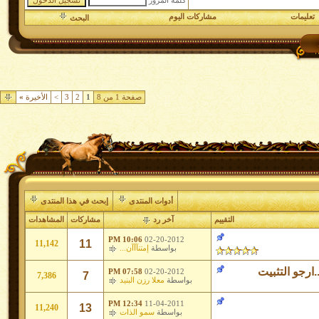
كلمة المرور
تعليمات
مشاركات اليوم
البحث
صفحة 1 من 8
1
2
3
>
الأخيرة
»
أدوات المنتدى
إبحث في هذا المنتدى
التقييم
آخر رد
مشاركات
المشاهدات
10:06 PM
02-20-2012
11
11,142
بواسطة
إمتنآآآن...
ارجو التثبيت
07:58 PM
02-20-2012
7
7,386
بواسطة
معلا رزن البنيد
12:34 PM
11-04-2011
13
11,240
بواسطة
سمو الذات