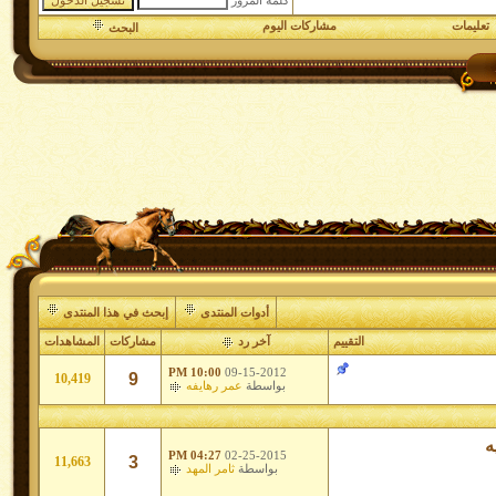
كلمة المرور
تعليمات
مشاركات اليوم
البحث
أدوات المنتدى
إبحث في هذا المنتدى
التقييم
آخر رد
مشاركات
المشاهدات
10:00 PM
09-15-2012
9
10,419
بواسطة
عمر رهايفه
ه
04:27 PM
02-25-2015
3
11,663
بواسطة
ثامر المهد