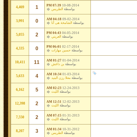
07:39 PM
10-08-2014
1
4,469
بواسطة
الطريس
04:18 AM
09-02-2014
0
3,991
بواسطة
الشامخة هى أنا
04:43 PM
04-05-2014
2
5,055
بواسطة
العريني
06:01 PM
02-17-2014
0
4,335
بواسطة
حسين مهارات
01:27 AM
01-04-2014
11
10,411
بواسطة
بن داغش
10:34 AM
01-03-2014
4
5,633
بواسطة
معلا رزن البنيد
02:23 AM
12-24-2013
5
6,162
بواسطة
الليث
12:51 AM
12-02-2013
2
12,398
بواسطة
الليث
07:15 AM
01-31-2013
2
7,550
بواسطة
الليث
01:34 AM
10-31-2012
3
8,207
بواسطة
الطريس