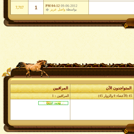
04:12 PM
09-06-2012
1
7,717
بواسطة
واصل عزيز
المتواجدون الآن
المراقبين
45 (الأعضاء 0 والزوار 45)
المراقبين : 1