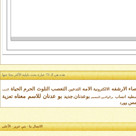
هذه هي الـ 70 عبارة بحث دليلية الأكثر بحثا عنها
صاء
الارشفه
الامه
التعصب
التلوث
الحرم
الحياة
الالكترونية
التدخين
الذيب
بو عدنان للاسم معناه
بوعدنان.جديد
تعزية
سطيه
انساب
برالوالدين-المصمم
مس
وورد
الاتصال بنا
-
بني عزيز
-
الأعلى