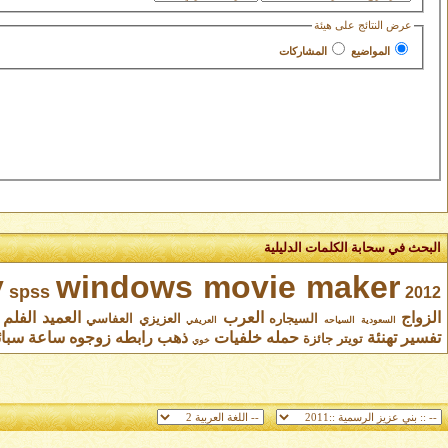
عرض النتائج على هيئة
المواضيع
المشاركات
البحث في سحابة الكلمات الدليلية
y
windows movie maker
spss
2012
الزواج
العرب
العميد
الفلم
السيجاره
العزيزي
العفاسي
السعودية
السياحه
العريفي
تفسير
تهنئة
حمله
خلفيات
ذهب
رابطه
زوجوه
ساعة
سبا
تويتر
جائزة
خوي