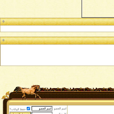
اسم العضو
حفظ البيانات؟