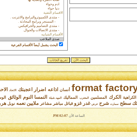
البحث يشمل أيضآ الأقسام الفرعية
format factor
اذاعه
اضرار
اعجبتك
الاح
أنسان
الاتحاد
الكرك
النمسا
النوم
الوثائق
الكراهية
المسلمين
المماليك
الو
المغترب
المهد.شيلة
ئك
سطح
شرح
غدر
غزو
ملايين
نعمه
هر
قبائل
مباشر
مشاعر
نوبل
سمارت
عرض
الساعة الآن
02:07 PM
.