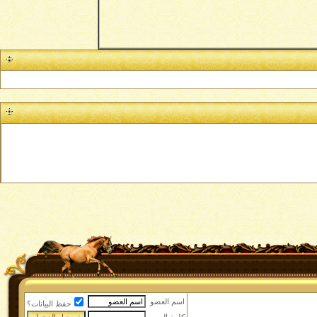
اسم العضو
حفظ البيانات؟