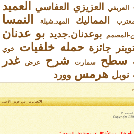
العميد
العزيزي
العفاسي
العريفي
النمسا
المماليك
مغترب
المهد.شيلة
بو عدنان
بوعدنان.جديد
ين-المصمم
حمله
خلفيات
ويتر
جائزة
خوي
سطح
شرح
غدر
سمارت
عرض
هرمس
نوبل
وورد
.
الاتصال بنا
-
بني عزيز
-
الأعلى
Powered b
Copyright ©200
بّر بأي شكل من الأشكال عن وجهة نظر المنتدى "