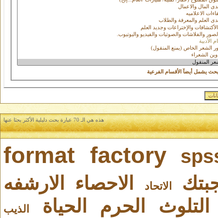
بحث يشمل أيضآ الأقسام الفرعية
هذه هي الـ 70 عبارة بحث دليلية الأكثر بحثا عنها
format factory
sps
بتك
الاحصاء
الارشفه
الاتحاد
التلوث
الحرم
الحياة
الذيب