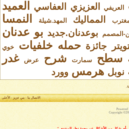
العميد
العزيزي
العفاسي
العريفي
النمسا
المماليك
مغترب
المهد.شيلة
بو عدنان
بوعدنان.جديد
ين-المصمم
حمله
خلفيات
ويتر
جائزة
خوي
سطح
شرح
غدر
سمارت
عرض
هرمس
نوبل
وورد
.
الاتصال بنا
-
بني عزيز
-
الأعلى
Powered b
Copyright ©200
بّر بأي شكل من الأشكال عن وجهة نظر المنتدى "