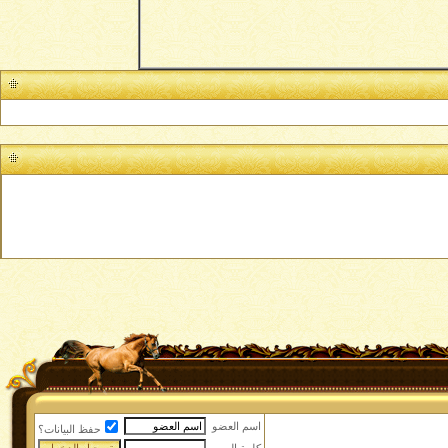
اسم العضو
حفظ البيانات؟