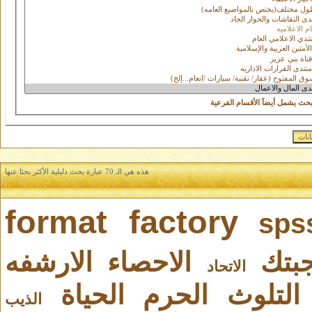
بحث يشمل أيضآ الأقسام الفرعية
هذه هي الـ 70 عبارة بحث دليلية الأكثر بحثا عنها
format factory
sps
بتك
الاحصاء
الارشفه
الاتحاد
التلوث
الحرم
الحياة
الذيب